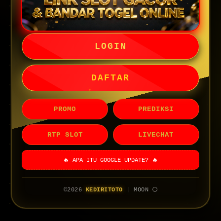
LOGIN
DAFTAR
PROMO
PREDIKSI
RTP SLOT
LIVECHAT
🔥 APA ITU GOOGLE UPDATE? 🔥
©2026
KEDIRITOTO
| MOON 🌕